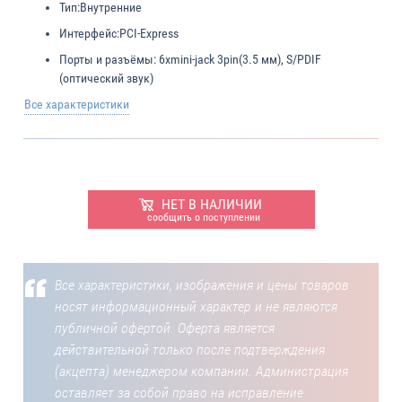
Тип:
Внутренние
Интерфейс:
PCI-Express
Порты и разъёмы:
6xmini-jack 3pin(3.5 мм), S/PDIF
(оптический звук)
Все характеристики
НЕТ В НАЛИЧИИ
сообщить о поступлении
Все характеристики, изображения и цены товаров
носят информационный характер и не являются
публичной офертой. Оферта является
действительной только после подтверждения
(акцепта) менеджером компании. Администрация
оставляет за собой право на исправление