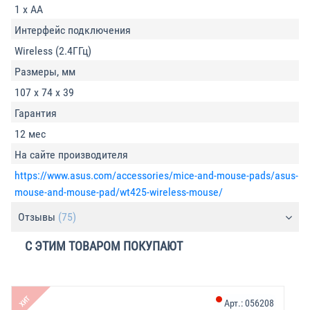
1 x AA
Интерфейс подключения
Wireless (2.4ГГц)
Размеры, мм
107 x 74 x 39
Гарантия
12 мес
На сайте производителя
https://www.asus.com/accessories/mice-and-mouse-pads/asus-
mouse-and-mouse-pad/wt425-wireless-mouse/
Отзывы
(75)
С ЭТИМ ТОВАРОМ ПОКУПАЮТ
-
ХИТ
Арт.:
056208