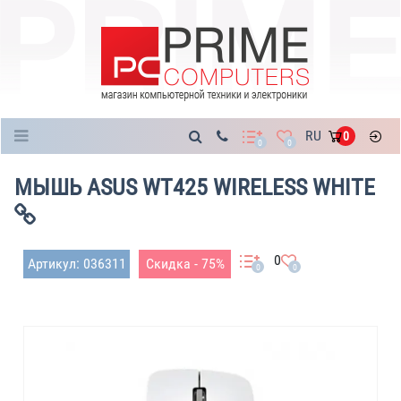
Каталог
RU
0
0
0
МЫШЬ ASUS WT425 WIRELESS WHITE
0
Артикул: 036311
Скидка - 75%
0
0