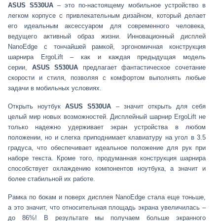
ASUS S530UA
– это по-настоящему мобильное устройство в
легком корпусе с привлекательным дизайном, который делает
его идеальным аксессуаром для современного человека,
ведущего активный образ жизни. Инновационный дисплей
NanoEdge с тончайшей рамкой, эргономичная конструкция
шарнира ErgoLift – как и каждая предыдущая модель
серии,
ASUS S530UA
предлагает фантастическое сочетание
скорости и стиля, позволяя с комфортом выполнять любые
задачи в мобильных условиях.
Открыть ноутбук
ASUS S530UA
– значит открыть для себя
целый мир новых возможностей. Дисплейный шарнир ErgoLift не
только надежно удерживает экран устройства в любом
положении, но и слегка приподнимает клавиатуру на угол в 3.5
градуса, что обеспечивает идеальное положение для рук при
наборе текста. Кроме того, продуманная конструкция шарнира
способствует охлаждению компонентов ноутбука, а значит и
более стабильной их работе.
Рамка по бокам и поверх дисплея NanoEdge стала еще тоньше,
а это значит, что относительная площадь экрана увеличилась –
до 86%! В результате мы получаем больше экранного