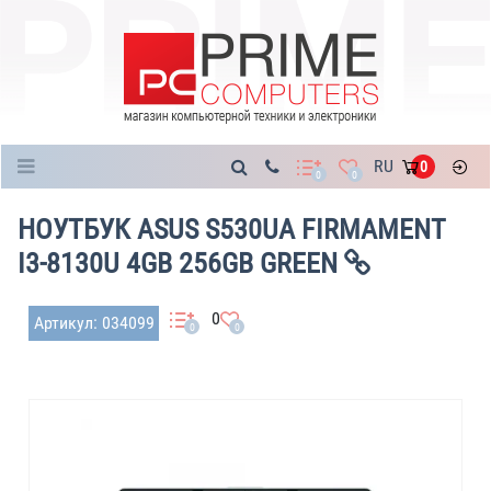
Каталог
RU
0
0
0
НОУТБУК ASUS S530UA FIRMAMENT
I3-8130U 4GB 256GB GREEN
0
Артикул: 034099
0
0