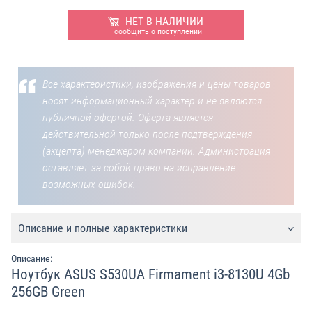
НЕТ В НАЛИЧИИ
сообщить о поступлении
Все характеристики, изображения и цены товаров
носят информационный характер и не являются
публичной офертой. Оферта является
действительной только после подтверждения
(акцепта) менеджером компании. Администрация
оставляет за собой право на исправление
возможных ошибок.
Описание и полные характеристики
Описание:
Ноутбук ASUS S530UA Firmament i3-8130U 4Gb
256GB Green