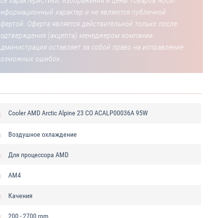
се характеристики, изображения и цены товаров носят
информационный характер и не являются публичной
фертой. Оферта является действительной только после
подтверждения (акцепта) менеджером компании.
Администрация оставляет за собой право на исправление
возможных ошибок.
Cooler AMD Arctic Alpine 23 CO ACALP00036A 95W
Воздушное охлаждение
Для процессора AMD
AM4
Качения
200 - 2700 rpm