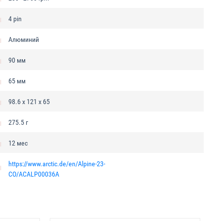
4 pin
Алюминий
90 мм
65 мм
98.6 x 121 x 65
275.5 г
12 мес
https://www.arctic.de/en/Alpine-23-
CO/ACALP00036A