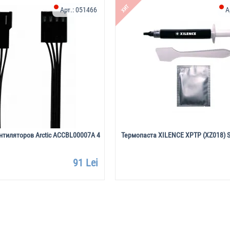
ХИТ
Арт.:
051466
А
нтиляторов Arctic ACCBL00007A 4
Термопаста XILENCE XPTP (XZ018) Si
91 Lei