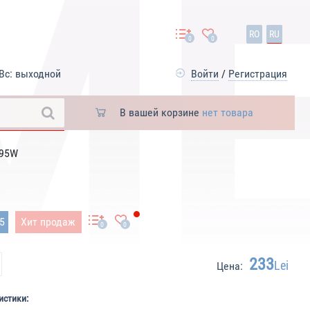
RO
RU
0
0
Вс: выходной
Войти
/
Регистрация
В вашей корзине
нет товара
 95W
45
Хит продаж
0
0
233
Lei
Цена:
истики: