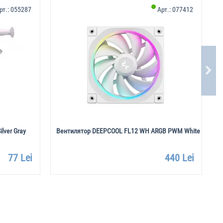
Х
рт.:
055287
Арт.:
077412
lver Gray
Вентилятор DEEPCOOL FL12 WH ARGB PWM White
Р
77 Lei
440 Lei