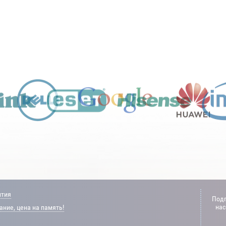
нтия
Подп
нас
ние, цена на память!