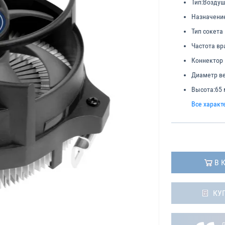
Тип:
Воздуш
Назначени
Тип сокета
Частота вр
Коннектор 
Диаметр ве
Высота:
65
Все характ
В 
КУ