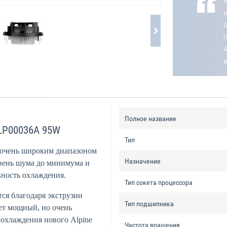
В
о
Полное название
ALP00036A 95W
Тип
с очень широким диапазоном
Назначение
вень шума до минимума и
ность охлаждения.
Тип сокета процессора
ся благодаря экструзии
Тип подшипника
ет мощный, но очень
охлаждения нового Alpine
Частота вращения