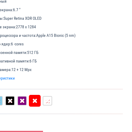
ный
экрана:
6.7 "
ы:
Super Retina XDR OLED
е экрана:
2778 x 1284
роцессора и частота:
Apple A15 Bionic (5 nm)
 ядер:
6 -cores
оенной памяти:
512 ГБ
ативной памяти:
6 ГБ
амера:
12 + 12 Mpx
еристики