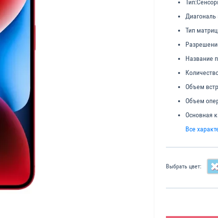
Тип:
Сенсор
Диагональ 
Тип матриц
Разрешени
Название п
Количество
Объем встр
Объем опер
Основная к
Все характ
Выбрать цвет: