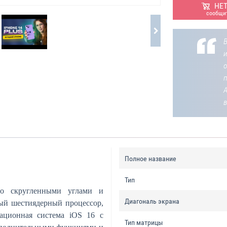
НЕ
сообщит
В
о
Полное название
Тип
со скругленными углами и
Диагональ экрана
ый шестиядерный процессор,
ационная система iOS 16 с
Тип матрицы