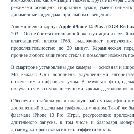
возможностью кастомизации гаджета. Крутые камеры с д
режимами оснащены гибридным зумом, умеют снимать 
динамичные видео даже при слабом освещении.
Алюминиевый корпус
Apple iPhone 14 Plus 512GB Red
им
203 г. Он не боится интенсивной эксплуатации и случайн
влагозащитой класса IP68, выдерживает погружени
продолжительностью до 30 минут. Керамическая перед
прочнее любого защитного стекла и позволяет избежать по
В смартфоне установлены две камеры — основная и широ
Мп каждая. Они дополнены улучшенными алгоритмам
оптическим и цифровым зумом. В результате фото, сдел
получаются максимально сочными, яркими, детализирова
Обеспечить стабильную и плавную работу смартфона пом
дополненный отдельным графическим чипом. Такой же бы
флагмане iPhone 13 Pro. Игры, ресурсоемкие приложе
длительного запуска, в том числе и благодаря модер
дизайну, который повысил теплоэффективность.