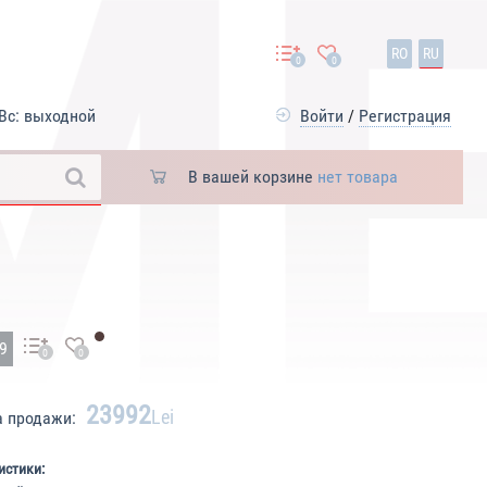
RO
RU
0
0
Вс: выходной
Войти
/
Регистрация
В вашей корзине
нет товара
19
0
0
23992
Lei
а продажи:
истики: