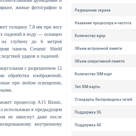
ополнительными функциями и
яркие, живые фотографии и
Разрешение экрана
Название процессора и частота
еет толщину 7.8 мм при весе
ых падений в воду — оснащен
Количество ядер
я на глубину до 6 метров
Объем встроенной памяти
няя панель Ceramic Shield
следствий ударов и падений.
Объем оперативной памяти
коугольная с разрешением 12
Количество SIM-карт
и обработки изображений,
анные при любом освещении,
Тип SIM-карты
нными.
Стандарты беспроводных сетей
ожет процессор A15 Bionic,
л использован в предыдущем
Поддержка 3G
ния не зависнут даже после
низированному внутреннему
Поддержка 4G