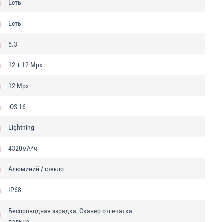
Есть
Есть
5.3
12 + 12 Mpx
12 Mpx
iOS 16
Lightning
4320мА*ч
Алюминий / стекло
IP68
Беспроводная зарядка, Сканер отпечатка
пальца