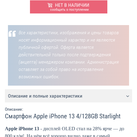
НЕТ В НАЛИЧИИ
сообщить о поступлении
Все характеристики, изображения и цены товаров
носят информационный характер и не являются
публичной офертой. Оферта является
действительной только после подтверждения
(акцепта) менеджером компании. Администрация
оставляет за собой право на исправление
возможных ошибок.
Описание и полные характеристики
Описание:
Смартфон Apple iPhone 13 4/128GB Starlight
Apple iPhone 13
- дисплей OLED стал на 28% ярче — до
800 кд/м². На нём всё хорошо видно даже в самый