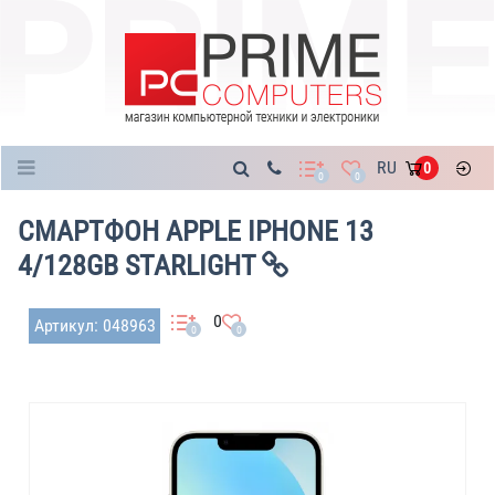
Каталог
RU
0
0
0
СМАРТФОН APPLE IPHONE 13
4/128GB STARLIGHT
0
Артикул: 048963
0
0