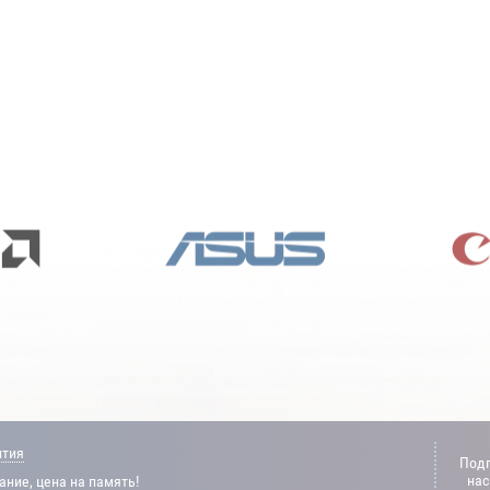
нтия
Подп
нас
ние, цена на память!