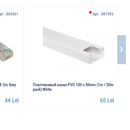
рт.:
004261
Арт.:
081993
E 2m Grey
Пластиковый канал PVC 100 х 50mm (1m / 20m
П
pack) White
W
44 Lei
65 Lei