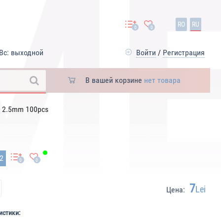
RO
RU
0
0
Вс: выходной
Войти
/
Регистрация
В вашей корзине
нет товара
m 2.5mm 100pcs
42
0
0
7
Lei
Цена:
истики: