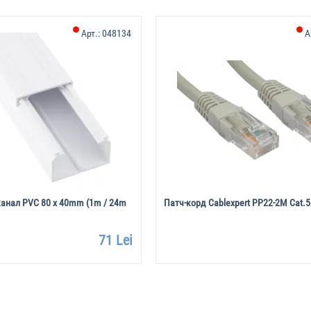
Арт.:
048134
А
анал PVC 80 х 40mm (1m / 24m
Патч-корд Cablexpert PP22-2M Cat.5
71 Lei