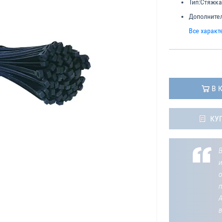
Тип:
Стяжка
Дополнител
Все характ
В 
КУ
В
о