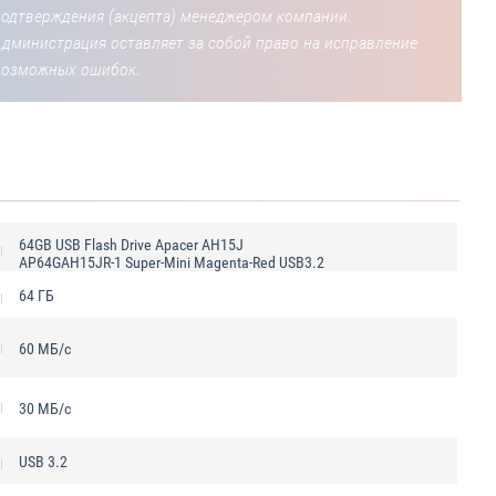
подтверждения (акцепта) менеджером компании.
Администрация оставляет за собой право на исправление
возможных ошибок.
64GB USB Flash Drive Apacer AH15J
AP64GAH15JR-1 Super-Mini Magenta-Red USB3.2
64 ГБ
60 МБ/с
30 МБ/с
USB 3.2