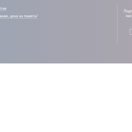
нтия
Подп
нас
ние, цена на память!