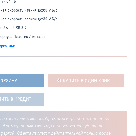
яти:
64 ГБ
ая скорость чтения до:
60 МБ/с
ая скорость записи до:
30 МБ/с
азъёмы:
USB 3.2
орпуса:
Пластик / металл
еристики
КОРЗИНУ
КУПИТЬ В ОДИН КЛИК
ПИТЬ В КРЕДИТ
се характеристики, изображения и цены товаров носят
информационный характер и не являются публичной
фертой. Оферта является действительной только после