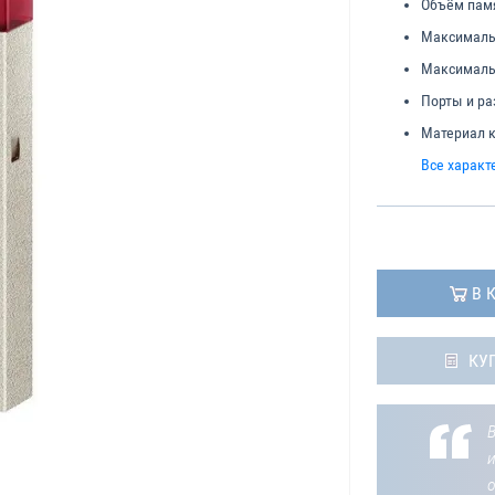
Объём пам
Максимальн
Максимальн
Порты и р
Материал к
Все характ
В 
КУ
В
о