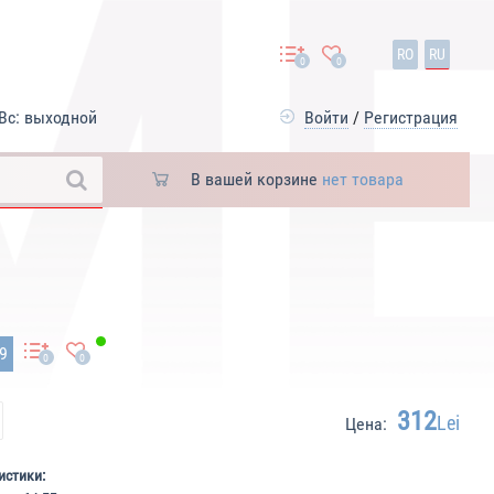
RO
RU
0
0
Вс: выходной
Войти
/
Регистрация
В вашей корзине
нет товара
99
0
0
312
Lei
Цена:
истики: