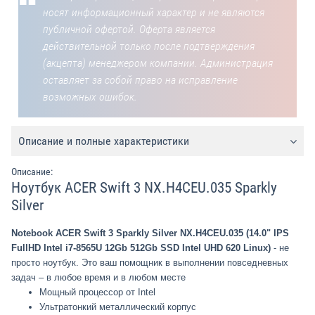
носят информационный характер и не являются
публичной офертой. Оферта является
действительной только после подтверждения
(акцепта) менеджером компании. Администрация
оставляет за собой право на исправление
возможных ошибок.
Описание и полные характеристики
Описание:
Ноутбук ACER Swift 3 NX.H4CEU.035 Sparkly
Silver
Notebook ACER Swift 3 Sparkly Silver NX.H4CEU.035 (14.0" IPS
FullHD Intel i7-8565U 12Gb 512Gb SSD Intel UHD 620 Linux)
- не
просто ноутбук. Это ваш помощник в выполнении повседневных
задач – в любое время и в любом месте
Мощный процессор от Intel
Ультратонкий металлический корпус