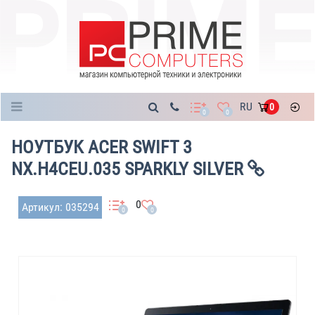
Каталог
RU
0
0
0
НОУТБУК ACER SWIFT 3
NX.H4CEU.035 SPARKLY SILVER
0
Артикул: 035294
0
0