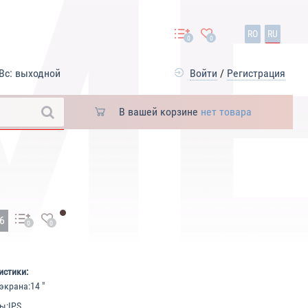
RO
RU
0
0
Вс: выходной
Войти
/
Регистрация
В вашей корзине
нет товара
26
0
0
истики:
экрана:
14 "
ы:
IPS