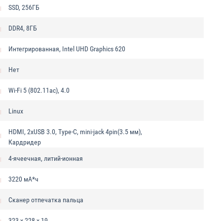
SSD, 256ГБ
DDR4, 8ГБ
Интегрированная, Intel UHD Graphics 620
Нет
Wi-Fi 5 (802.11ac), 4.0
Linux
HDMI, 2xUSB 3.0, Type-C, mini-jack 4pin(3.5 мм),
Кардридер
4-ячеечная, литий-ионная
3220 мА*ч
Сканер отпечатка пальца
323 x 228 x 19