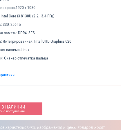
е экрана:
1920 x 1080
Intel Core i3-8130U (2.2 - 3.4 ГГц)
:
SSD, 256ГБ
я память:
DDR4, 8ГБ
:
Интегрированная, Intel UHD Graphics 620
ая система:
Linux
и:
Сканер отпечатка пальца
еристики
Т В НАЛИЧИИ
ь о поступлении
се характеристики, изображения и цены товаров носят