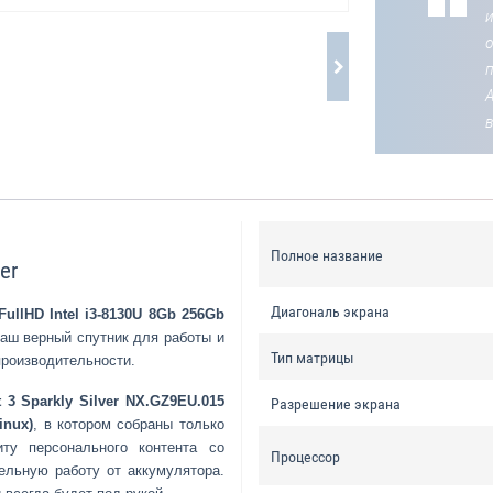
о
Полное название
er
Диагональ экрана
FullHD Intel i3-8130U 8Gb 256Gb
ваш верный спутник для работы и
Тип матрицы
производительности.
 3 Sparkly Silver NX.GZ9EU.015
Разрешение экрана
inux)
, в котором собраны только
ту персонального контента со
Процессор
ельную работу от аккумулятора.