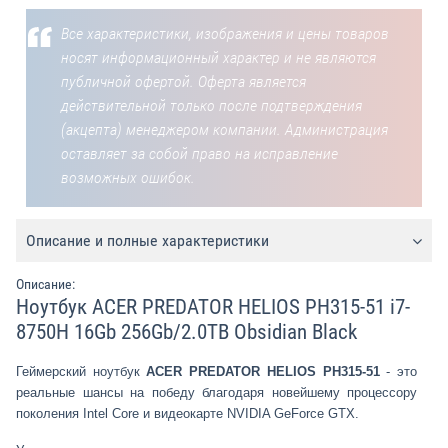
Все характеристики, изображения и цены товаров
носят информационный характер и не являются
публичной офертой. Оферта является
действительной только после подтверждения
(акцепта) менеджером компании. Администрация
оставляет за собой право на исправление
возможных ошибок.
Описание и полные характеристики
Описание:
Ноутбук ACER PREDATOR HELIOS PH315-51 i7-
8750H 16Gb 256Gb/2.0TB Obsidian Black
Геймерский ноутбук
ACER PREDATOR HELIOS PH315-51
- это
реальные шансы на победу благодаря новейшему процессору
поколения Intel Core и видеокарте NVIDIA GeForce GTX.