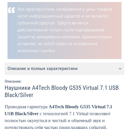
Все характеристики, изображения и цены товаров
носят информационный характер и не являются
публичной офертой. Оферта является
действительной только после подтверждения
(акцепта) менеджером компании. Администрация
оставляет за собой право на исправление
возможных ошибок.
Описание и полные характеристики
Описание:
Наушники A4Tech Bloody G535 Virtual 7.1 USB
Black/Silver
Проводная гарнитура
A4Tech Bloody G535 Virtual 7.1
USB Black/Silver
с технологией 7.1 Virtual позволяют
полностью окунуться в чистый и объемный звук и
почувствовать себя частью происходящих событий.