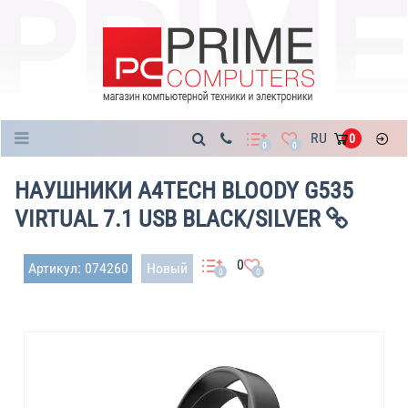
Каталог
RU
0
0
0
НАУШНИКИ A4TECH BLOODY G535
VIRTUAL 7.1 USB BLACK/SILVER
0
Артикул: 074260
Новый
0
0