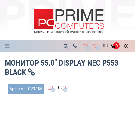
Каталог
RU
0
0
0
МОНИТОР 55.0" DISPLAY NEC P553
BLACK
0
Артикул: 029955
0
0