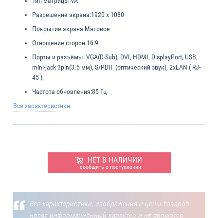
Тип матрицы:
VA
Разрешение экрана:
1920 x 1080
Покрытие экрана:
Матовое
Отношение сторон:
16:9
Порты и разъёмы:
VGA(D-Sub), DVI, HDMI, DisplayPort, USB,
mini-jack 3pin(3.5 мм), S/PDIF (оптический звук), 2xLAN ( RJ-
45 )
Частота обновления:
85 Гц
Все характеристики
НЕТ В НАЛИЧИИ
сообщить о поступлении
Все характеристики, изображения и цены товаров
носят информационный характер и не являются