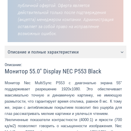
публичной офертой. Оферта является
действительной только после подтверждения
(акцепта) менеджером компании. Администрация
оставляет за собой право на исправление
возможных ошибок.
Описание и полные характеристики
Описание:
Монитор 55.0" Display NEC P553 Black
Монитор Nec MultiSync P553 с диагональю экрана 55"
поддерживает разрешение 1920x1080. Это обеспечивает
максимально точную и динамичную картинку, не имеющую
размытости, что гарантирует время отклика, равное 8 мс. К тому
же, экран с антибликовым покрытием позволит без ущерба для
глаз рассматривать мелкие картинки и увлечься чтением.
Увеличенные показатели контрастности (4000:1) и яркости (700
кд/м2) позволяют говорить о насыщенности изображения. Nec