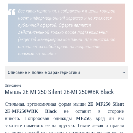
Все характеристики, изображения и цены товаров
носят информационный характер и не являются
публичной офертой. Оферта является
действительной только после подтверждения
(акцепта) менеджером компании. Администрация
оставляет за собой право на исправление
возможных ошибок.
Описание и полные характеристики
Описание:
Мышь 2E MF250 Silent 2E-MF250WBK Black
Стильная, эргономичная форма мыши
2E MF250 Silent
2E-MF250WBK Black
не оставит в стороне
никого. Попробовав однажды
MF250
, вряд ли вы
захотите поменять ее на другую. Тихие левая и правая
клавиши, четкий ход колесика, возможность регулировать