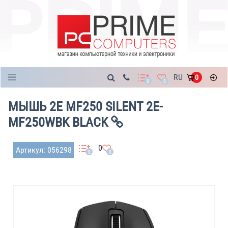
Каталог
RU
0
0
0
МЫШЬ 2E MF250 SILENT 2E-
MF250WBK BLACK
0
Артикул: 056298
0
0