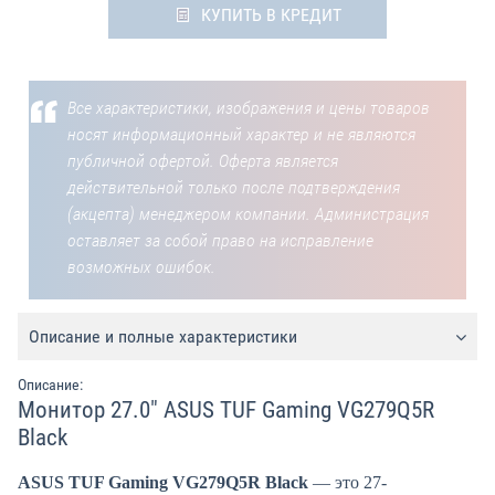
КУПИТЬ В КРЕДИТ
Все характеристики, изображения и цены товаров
носят информационный характер и не являются
публичной офертой. Оферта является
действительной только после подтверждения
(акцепта) менеджером компании. Администрация
оставляет за собой право на исправление
возможных ошибок.
Описание и полные характеристики
Описание:
Монитор 27.0" ASUS TUF Gaming VG279Q5R
Black
ASUS TUF Gaming VG279Q5R Black
— это 27-