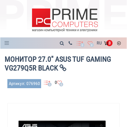
Каталог
RU
0
0
0
МОНИТОР 27.0" ASUS TUF GAMING
VG279Q5R BLACK
0
Артикул: 076960
0
0