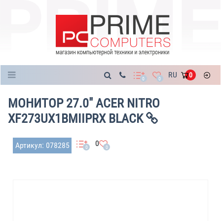
Каталог
RU
0
0
0
МОНИТОР 27.0" ACER NITRO
XF273UX1BMIIPRX BLACK
0
Артикул: 078285
0
0