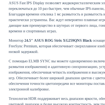
ASUS Fast IPS Display позволяет жидкокристаллическим э
переключаться до 10 раз быстрее, чем обычные IPS-панели,
Благодаря времени отклика 1 мс размытость и размытость
практически устранены. Вас ждут невероятно плавные иг
дающие вам преимущество в шутерах от первого лица, гонк
времени и спортивных играх.
Монитор
24.5" ASUS ROG Strix XG259QNS Black
оснаще
FreeSync Premium, которая обеспечивает сверхплавное изоб
низкой задержкой.
С помощью ELMB SYNC вы можете одновременно включи
размытия изображения) и адаптивную синхронизацию, уст
изображения, обеспечивая четкость изображения и высокую
игр. Обеспечивает более широкий диапазон цветов с цвет
обеспечения точности цветопередачи все мониторы постав
электронной калибровке.
Технология HDR поддерживает весь диапазон яркости, об
цветовой диапазон и более высокую контрастность, чем т