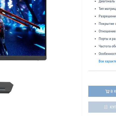
Диагональ 
Тип матриц
Разрешени
Покрытие 
Отношение 
Порты и р
Частота об
Особенност
Все характ
В 
КУ