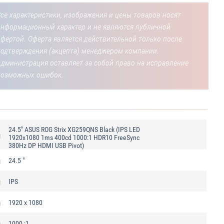
се характеристики, изображения и цены товаров носят
информационный характер и не являются публичной
фертой. Оферта является действительной только после
подтверждения (акцепта) менеджером компании.
Администрация оставляет за собой право на исправление
возможных ошибок.
24.5" ASUS ROG Strix XG259QNS Black (IPS LED
1920x1080 1ms 400cd 1000:1 HDR10 FreeSync
380Hz DP HDMI USB Pivot)
24.5 "
IPS
1920 x 1080
1000 :1