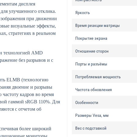
лементам дисплея
 для улучшенного отклика.
Яркость
 изображения при движении
Время реакции матрицы
ровые визуальные эффекты,
ах, стратегиях в реальном
Покрытие экрана
Отношение сторон
н технологией AMD
ражение без разрывов и с
Порты и разъёмы
Потребляемая мощность
ть ELMB (технологию
раняя двоение и разрывы
Частота обновления
 частоту кадров во время
овой гаммой sRGB 110%. Для
Особенности
ляются с отчетом об
Размеры Vesa, мм
Вес с подставкой
еспечивая более широкий
радиционные мониторы.