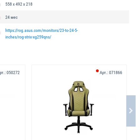
558 x 492 x 218
24 мес
https://rog.asus.com/monitors/23-to-24-5-
inches/rog-strix-xg259qns/
-1
рт.:
050272
Арт.:
071866