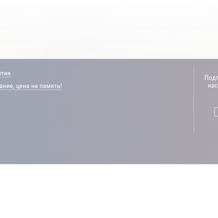
нтия
Подп
нас
ние, цена на память!