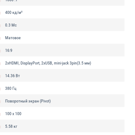
400 кд/м²
0.3 Мс
Матовое
16:9
2xHDMI, DisplayPort, 2xUSB, mini-jack 3pin(3.5 мм)
14.36 Вт
380 Гц
Поворотный экран (Pivot)
100 x 100
5.58 кг