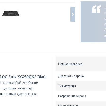
В
о
Полное название
Диагональ экрана
ROG Strix XG259QNS Black
,
 перед собой, чтобы не
Тип матрицы
 подставке монитора
нительный дисплей для
Разрешение экрана
Контрастность