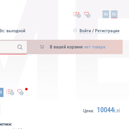
RO
RU
0
0
Вс: выходной
Войти
/
Регистрация
В вашей корзине
нет товара
59
0
0
10044
Lei
Цена:
истики: