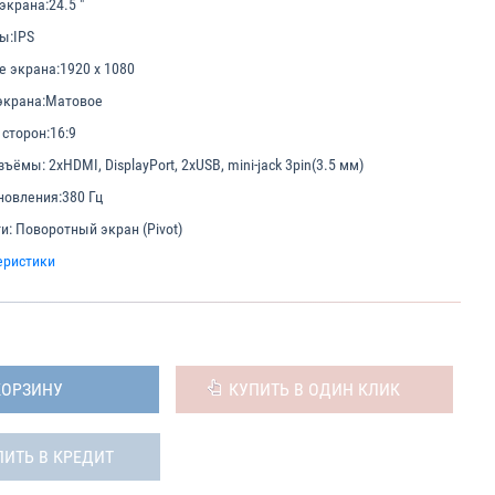
экрана:
24.5 "
ы:
IPS
е экрана:
1920 x 1080
экрана:
Матовое
сторон:
16:9
азъёмы:
2xHDMI, DisplayPort, 2xUSB, mini-jack 3pin(3.5 мм)
новления:
380 Гц
и:
Поворотный экран (Pivot)
еристики
КОРЗИНУ
КУПИТЬ В ОДИН КЛИК
ПИТЬ В КРЕДИТ