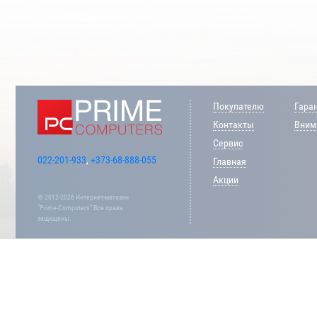
Покупателю
Гара
Контакты
Внима
Сервис
022-201-933
,
+373-68-888-055
Главная
Акции
© 2012-2026 Интернет-магазин
“Prime-Computers” Все права
защищены.