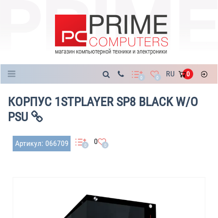
Каталог
RU
0
0
0
КОРПУС 1STPLAYER SP8 BLACK W/O
PSU
0
Артикул: 066709
0
0