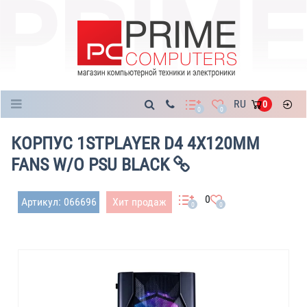
Каталог
RU
0
0
0
КОРПУС 1STPLAYER D4 4X120MM
FANS W/O PSU BLACK
0
Артикул: 066696
Хит продаж
0
0