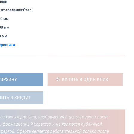
ьный
зготовления:
Сталь
00 мм
00 мм
0 мм
еристики
КОРЗИНУ
КУПИТЬ В ОДИН КЛИК
ПИТЬ В КРЕДИТ
се характеристики, изображения и цены товаров носят
информационный характер и не являются публичной
фертой. Оферта является действительной только после