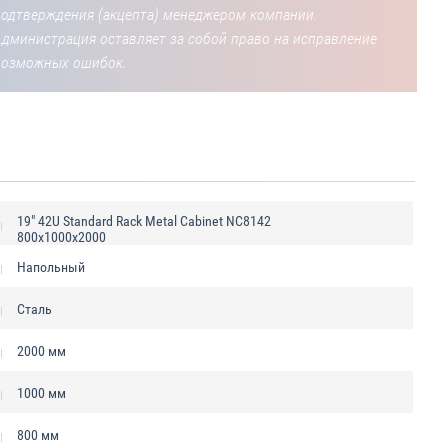
подтверждения (акцепта) менеджером компании.
Администрация оставляет за собой право на исправление
возможных ошибок.
19" 42U Standard Rack Metal Cabinet NC8142
800x1000x2000
Напольный
Сталь
2000 мм
1000 мм
800 мм