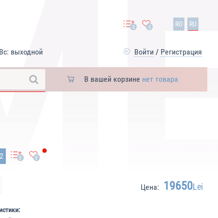
RO
RU
0
0
Вс: выходной
Войти
/
Регистрация
В вашей корзине
нет товара
82
0
0
19650
Lei
Цена:
истики: