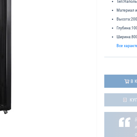
Тип:
Напол
Материал и
Высота:
20
Глубина:
10
Ширина:
80
Все характ
В 
КУ
В
о