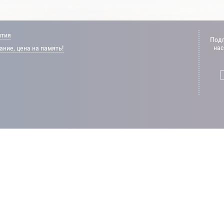
нтия
Подп
нас
ние, цена на память!