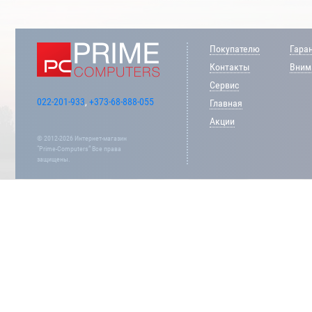
Покупателю
Гара
Контакты
Внима
Сервис
022-201-933
,
+373-68-888-055
Главная
Акции
© 2012-2026 Интернет-магазин
“Prime-Computers” Все права
защищены.