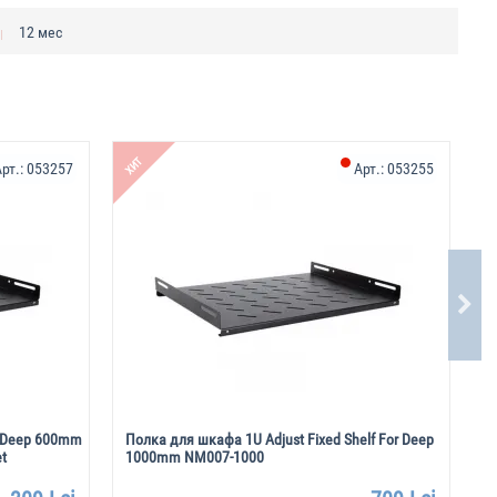
12 мес
ХИТ
рт.:
053257
Арт.:
053255
r Deep 600mm
Полка для шкафа 1U Adjust Fixed Shelf For Deep
П
t
1000mm NM007-1000
п