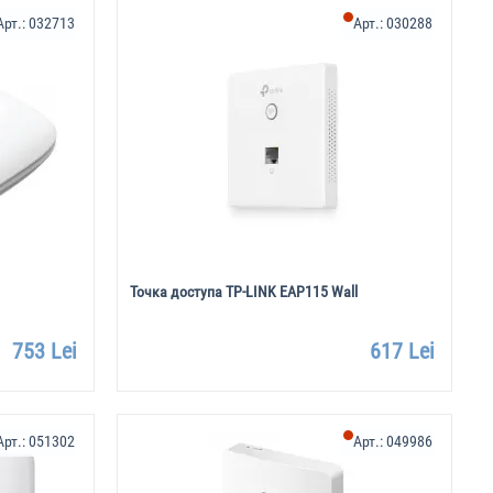
Арт.:
032713
Арт.:
030288
Точка доступа TP-LINK EAP115 Wall
753 Lei
617 Lei
Арт.:
051302
Арт.:
049986