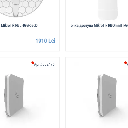
 MikroTik RBLHGG-5acD
Точка доступа MikroTik RBOmniTik
1910 Lei
Арт.:
032476