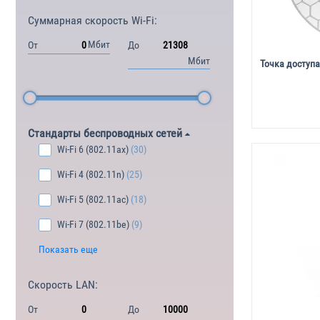
Суммарная скорость Wi-Fi:
Мбит
От
До
Мбит
Точка доступа
Стандарты беспроводных сетей
Wi-Fi 6 (802.11ax)
(30)
Wi-Fi 4 (802.11n)
(25)
Wi-Fi 5 (802.11ac)
(18)
Wi-Fi 7 (802.11be)
(9)
Показать еще
Скорость LAN:
От
До