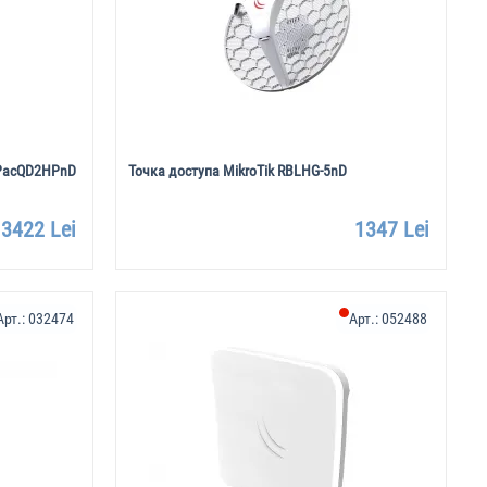
HPacQD2HPnD
Точка доступа MikroTik RBLHG-5nD
3422 Lei
1347 Lei
Арт.:
032474
Арт.:
052488