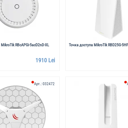
 MikroTik RBcAPGi-5acD2nD-XL
Точка доступа MikroTik RBD25G-5
1910 Lei
Арт.:
032472