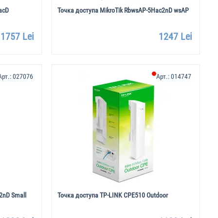
acD
Точка доступа MikroTik RbwsAP-5Hac2nD wsAP
1757 Lei
1247 Lei
Арт.:
027076
Арт.:
014747
2nD Small
Точка доступа TP-LINK CPE510 Outdoor