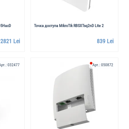
G-5HacD
Точка доступа MikroTik RBSXTsq2nD Lite 2
2821 Lei
839 Lei
Арт.:
032477
Арт.:
050872