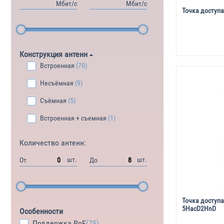
Мбит/с
Мбит/с
Точка доступа
Конструкция антенн
Встроенная
(70)
Несъёмная
(9)
Съёмная
(5)
Встроенная + съемная
(1)
Количество антенн:
шт.
шт.
От
До
Точка доступа
5HacD2HnD
Особенности
Поддержка PoE
(75)