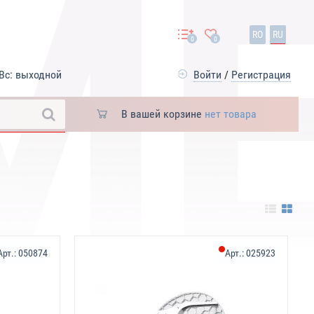
RO
RU
0
0
Вс: выходной
Войти
/
Регистрация
В вашей корзине
нет товара
Арт.:
050874
Арт.:
025923