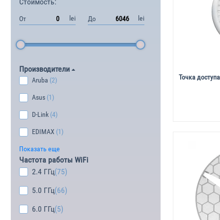
Стоимость:
lei
lei
От
До
Производители
Точка доступа
Aruba
(2)
Asus
(1)
D-Link
(4)
EDIMAX
(1)
Показать еще
Частота работы WiFi
2.4 ГГц
(75)
5.0 ГГц
(66)
6.0 ГГц
(5)