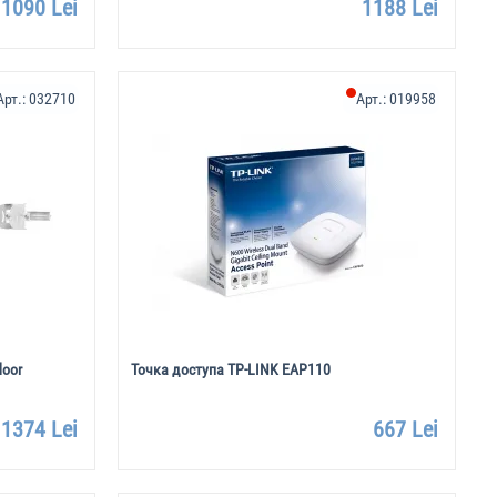
1090 Lei
1188 Lei
Арт.:
032710
Арт.:
019958
door
Точка доступа TP-LINK EAP110
1374 Lei
667 Lei