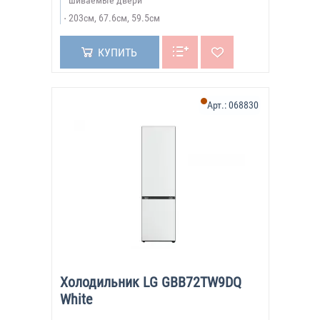
шиваемые двери
203см, 67.6см, 59.5см
КУПИТЬ
Арт.:
068830
Холодильник LG GBB72TW9DQ
White