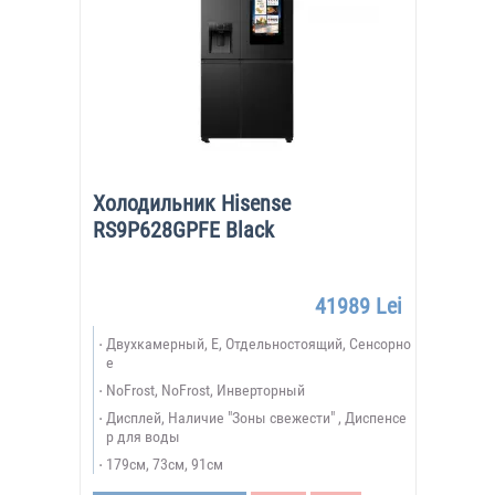
Холодильник Hisense
RS9P628GPFE Black
41989 Lei
Двухкамерный, E, Отдельностоящий, Сенсорно
е
NoFrost, NoFrost, Инверторный
Дисплей, Наличие "Зоны свежести" , Диспенсе
р для воды
179см, 73см, 91см