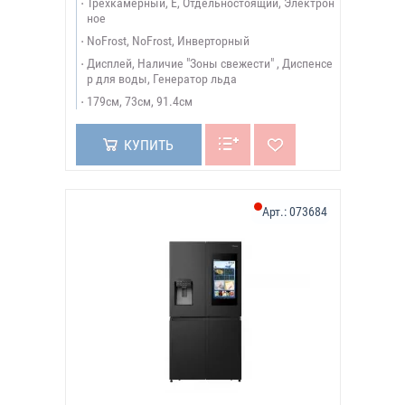
Трёхкамерный, E, Отдельностоящий, Электрон
ное
NoFrost, NoFrost, Инверторный
Дисплей, Наличие "Зоны свежести" , Диспенсе
р для воды, Генератор льда
179см, 73см, 91.4см
КУПИТЬ
Арт.:
073684