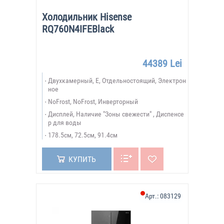
Холодильник Hisense
RQ760N4IFEBlack
44389 Lei
Двухкамерный, E, Отдельностоящий, Электрон
ное
NoFrost, NoFrost, Инверторный
Дисплей, Наличие "Зоны свежести" , Диспенсе
р для воды
178.5см, 72.5см, 91.4см
КУПИТЬ
Арт.:
083129