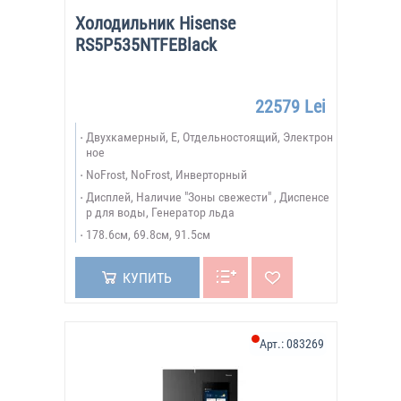
Холодильник Hisense
RS5P535NTFEBlack
22579 Lei
Двухкамерный, E, Отдельностоящий, Электрон
ное
NoFrost, NoFrost, Инверторный
Дисплей, Наличие "Зоны свежести" , Диспенсе
р для воды, Генератор льда
178.6см, 69.8см, 91.5см
КУПИТЬ
Арт.:
083269