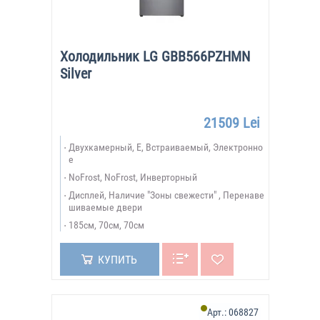
Холодильник LG GBB566PZHMN
Silver
21509 Lei
Двухкамерный, E, Встраиваемый, Электронно
е
NoFrost, NoFrost, Инверторный
Дисплей, Наличие "Зоны свежести" , Перенаве
шиваемые двери
185см, 70см, 70см
КУПИТЬ
Арт.:
068827