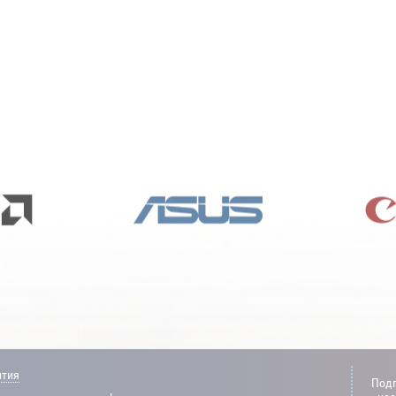
нтия
Подп