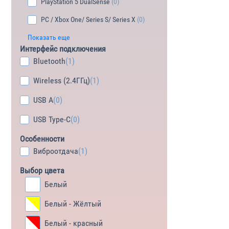
PlayStation 5 DualSense
(0)
PC / Xbox One/ Series S/ Series X
(0)
Показать еще
Интерфейс подключения
Bluetooth
(1)
Wireless (2.4ГГц)
(1)
USB A
(0)
USB Type-C
(0)
Особенности
Виброотдача
(1)
Выбор цвета
Белый
Белый - Жёлтый
Белый - красный