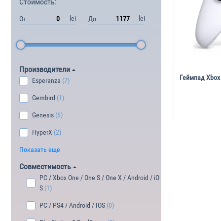
Стоимость:
lei
lei
От
До
Производители
Геймпад Xbox 
Esperanza
(7)
Gembird
(1)
Genesis
(6)
HyperX
(2)
Показать еще
Совместимость
PC / Xbox One / One S / One X / Android / iO
S
(1)
PC / PS4 / Android / IOS
(0)