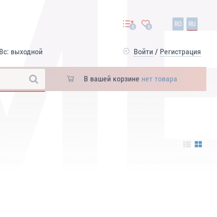
RO
RU
0
0
Вс: выходной
Войти
/
Регистрация
В вашей корзине
нет товара