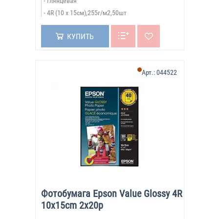
Глянцевая
4R (10 x 15см),255г/м2,50шт
КУПИТЬ
Арт.:
044522
Фотобумага Epson Value Glossy 4R
10x15cm 2x20p