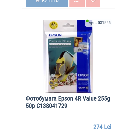
КУПИТЬ
Арт.:
031555
Фотобумага Epson 4R Value 255g
50p C13S041729
274 Lei