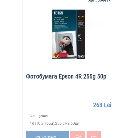
Арт.:
004417
Фотобумага Epson 4R 255g 50p
268 Lei
Глянцевая
4R (10 x 15см),255г/м2,50шт