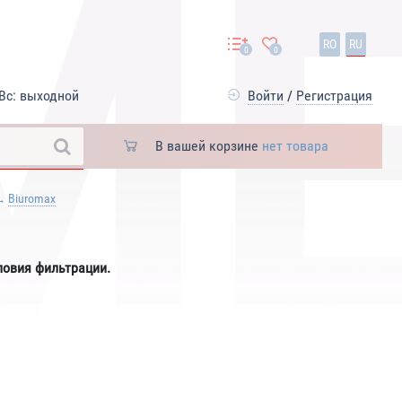
RO
RU
0
0
Вс: выходной
Войти
/
Регистрация
В вашей корзине
нет товара
Biuromax
ловия фильтрации.