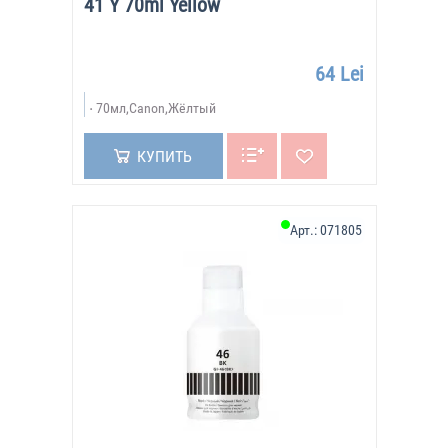
41 Y 70ml Yellow
64 Lei
70мл,Canon,Жёлтый
КУПИТЬ
Арт.:
071805