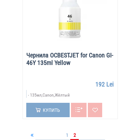
Чернила OCBESTJET for Canon GI-
46Y 135ml Yellow
192 Lei
135мл,Canon,Жёлтый
КУПИТЬ
1
2