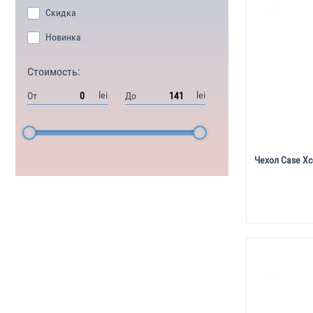
Скидка
Новинка
Стоимость:
lei
lei
От
До
Чехол Case Xc