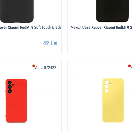
ver Xiaomi RedMi 9 Soft Touch Black
Чехол Case Xcover Xiaomi RedMi 9 So
42 Lei
Арт.:
072422