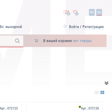
RO
RU
0
0
Вс: выходной
Войти
/
Регистрация
В вашей корзине
нет товара
Арт.:
072123
Арт.:
072126