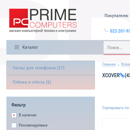
Покупателю
022-201-9
Каталог
Главная
Xcov
Чехлы для телефонов (37)
XCOVER
(4
Плёнки и стёкла (6)
Фильтр
Сортировать по:
В наличии
Рекомендуемые