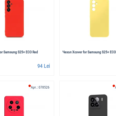
for Samsung S25+ ECO Red
Чехол Xcover for Samsung S25+ ECO
94 Lei
Арт.:
078526