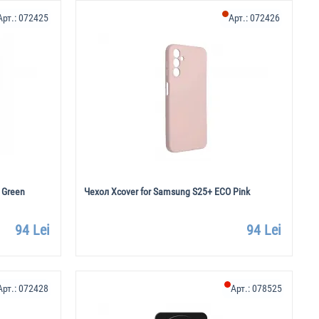
Арт.:
072425
Арт.:
072426
 Green
Чехол Xcover for Samsung S25+ ECO Pink
94 Lei
94 Lei
Арт.:
072428
Арт.:
078525