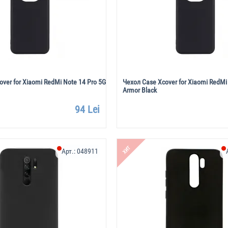
ver for Xiaomi RedMi Note 14 Pro 5G
Чехол Case Xcover for Xiaomi RedMi
Armor Black
94 Lei
ХИТ
Арт.:
048911