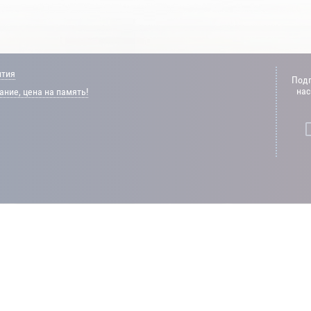
нтия
Подп
нас
ние, цена на память!