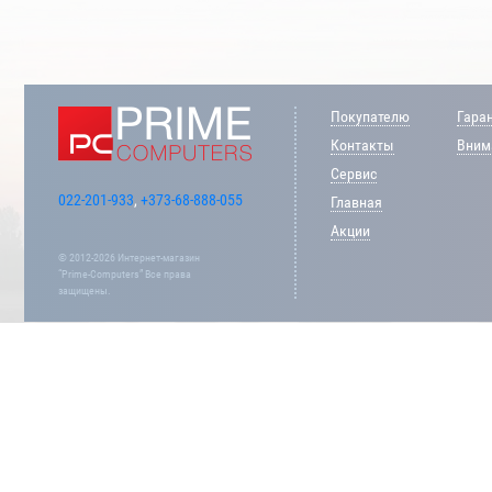
Покупателю
Гара
Контакты
Внима
Сервис
022-201-933
,
+373-68-888-055
Главная
Акции
© 2012-2026 Интернет-магазин
“Prime-Computers” Все права
защищены.