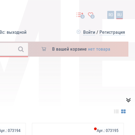
RO
RU
0
0
Вс: выходной
Войти
/
Регистрация
В вашей корзине
нет товара
Арт.:
073194
Арт.:
073195