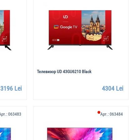
Телевизор UD 43GU6210 Black
3196 Lei
4304 Lei
Арт.:
063483
Арт.:
063484