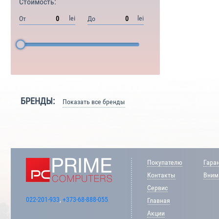
Стоимость:
lei
lei
От
До
БРЕНДЫ:
Показать все бренды
Покупателю
Гара
Контакты
Внима
Сервис
022-201-933
,
+373-68-888-055
Главная
Акции