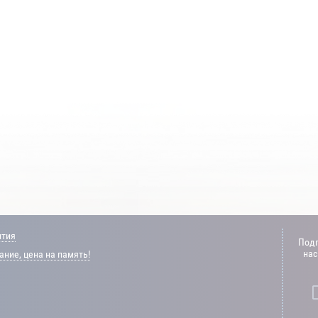
нтия
Подп
нас
ние, цена на память!