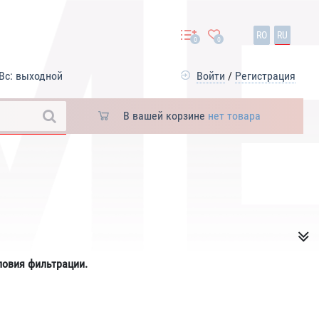
RO
RU
0
0
Вс: выходной
Войти
/
Регистрация
В вашей корзине
нет товара
ловия фильтрации.