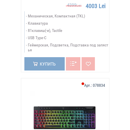
4399
4003 Lei
Lei
Механическая, Компактная (TKL)
Клавиатура
81клавиш(-и), Tactile
USB Type-C
Геймерская, Подсветка, Подставка под запяст
ья
КУПИТЬ
Арт.:
078834