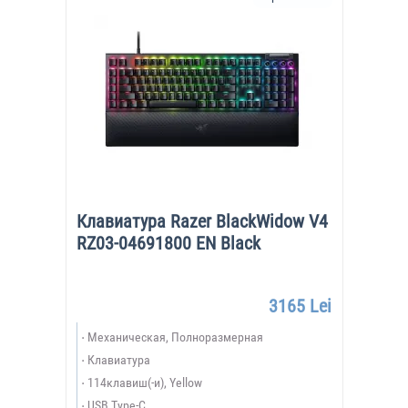
Клавиатура Razer BlackWidow V4
RZ03-04691800 EN Black
3165 Lei
Механическая, Полноразмерная
Клавиатура
114клавиш(-и), Yellow
USB Type-C