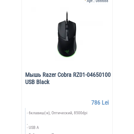
Арт.:
066688
Мышь Razer Cobra RZ01-04650100
USB Black
786 Lei
6клавиш(-и), Оптический, 8500dpi
USB A