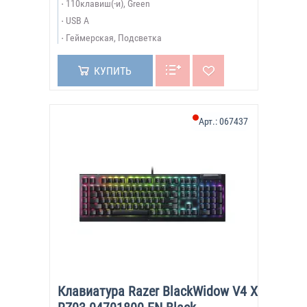
110клавиш(-и), Green
USB A
Геймерская, Подсветка
КУПИТЬ
Арт.:
067437
Клавиатура Razer BlackWidow V4 X