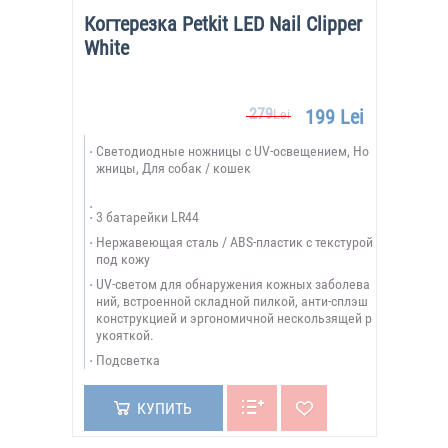
Когтерезка Petkit LED Nail Clipper
White
279
199 Lei
Lei
Светодиодные ножницы с UV-освещением, Но
жницы, Для собак / кошек
3 батарейки LR44
Нержавеющая сталь / ABS-пластик с текстурой
под кожу
UV-светом для обнаружения кожных заболева
ний, встроенной складной пилкой, анти-сплэш
конструкцией и эргономичной нескользящей р
укояткой.
Подсветка
КУПИТЬ