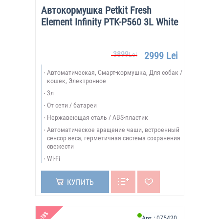
Автокормушка Petkit Fresh
Element Infinity PTK-P560 3L White
3899
2999 Lei
Lei
Автоматическая, Смарт-кормушка, Для собак /
кошек, Электронное
3л
От сети / батареи
Нержавеющая сталь / ABS-пластик
Автоматическое вращение чаши, встроенный
сенсор веса, герметичная система сохранения
свежести
Wi-Fi
КУПИТЬ
-18%
Арт.:
075420