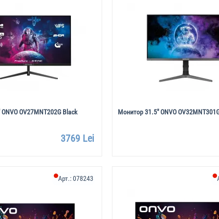
" ONVO OV27MNT202G Black
Монитор 31.5" ONVO OV32MNT301G
3769 Lei
Арт.:
078243