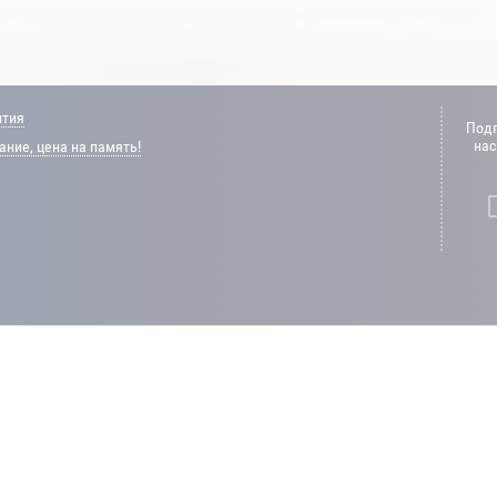
нтия
Подп
нас
ние, цена на память!