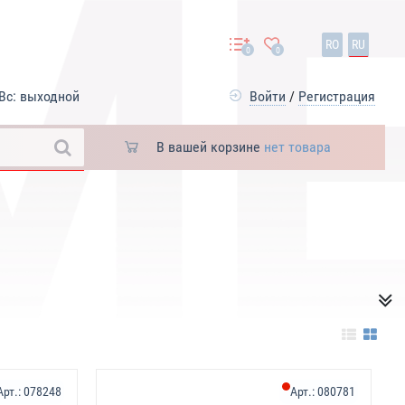
RO
RU
0
0
Вс: выходной
Войти
/
Регистрация
В вашей корзине
нет товара
Арт.:
078248
Арт.:
080781