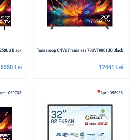
250UQ Black
Телевизор ONVO Frameless 70OVF9001UQ Black
6550 Lei
12441 Lei
Арт.:
080783
Арт.:
055938