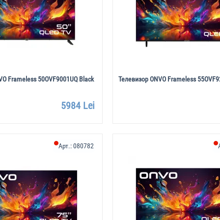
VO Frameless 50OVF9001UQ Black
Телевизор ONVO Frameless 55OVF9
5984 Lei
Арт.:
080782