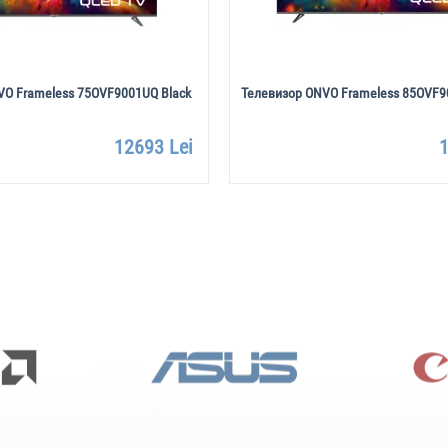
VO Frameless 75OVF9001UQ Black
Телевизор ONVO Frameless 85OVF9
12693 Lei
1