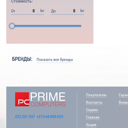
Стоимость:
lei
lei
От
До
БРЕНДЫ:
Показать все бренды
Покупателю
Гара
Контакты
Внима
Сервис
022-201-933
,
+373-68-888-055
Главная
Акции