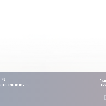
нтия
Подп
нас
ние, цена на память!