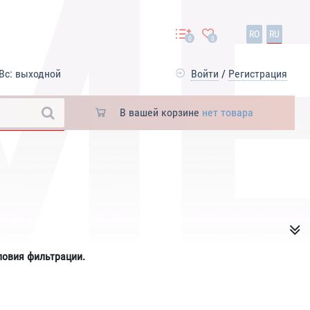
RO
RU
0
0
Вс: выходной
Войти
/
Регистрация
В вашей корзине
нет товара
ловия фильтрации.