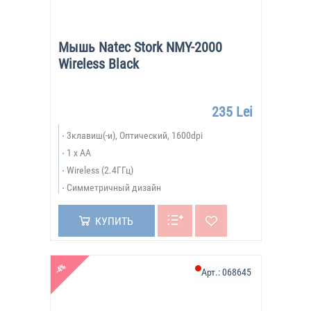
Мышь Natec Stork NMY-2000
Wireless Black
235 Lei
3клавиш(-и), Оптический, 1600dpi
1 x AA
Wireless (2.4ГГц)
Симметричный дизайн
КУПИТЬ
-4%
Арт.:
068645