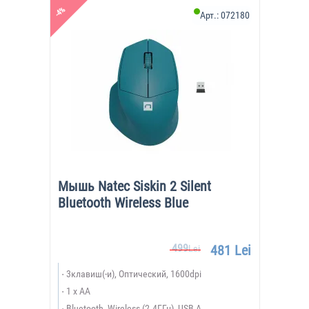
-4%
Арт.:
072180
Мышь Natec Siskin 2 Silent
Bluetooth Wireless Blue
499
481 Lei
Lei
3клавиш(-и), Оптический, 1600dpi
1 x AA
Bluetooth, Wireless (2.4ГГц), USB A