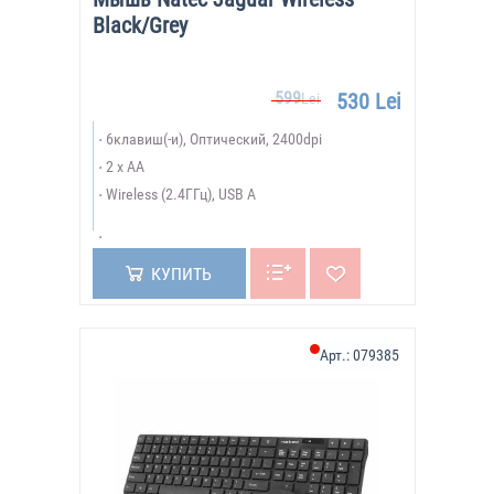
Black/Grey
599
530 Lei
Lei
6клавиш(-и), Оптический, 2400dpi
2 x AA
Wireless (2.4ГГц), USB A
КУПИТЬ
Арт.:
079385