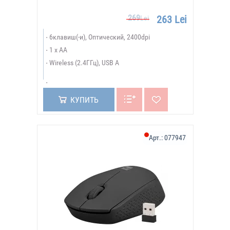
269
263 Lei
Lei
6клавиш(-и), Оптический, 2400dpi
1 x AA
Wireless (2.4ГГц), USB A
КУПИТЬ
Арт.:
077947