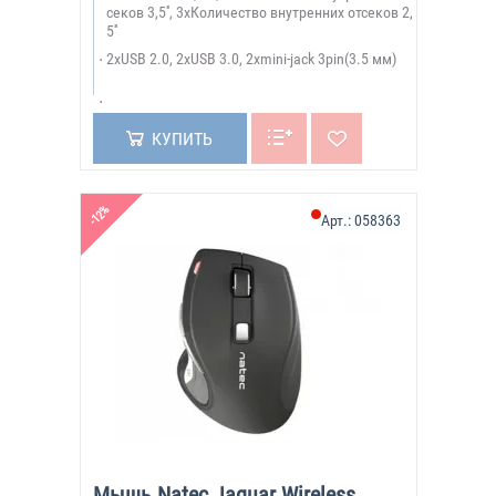
секов 3,5'', 3xКоличество внутренних отсеков 2,
5''
2xUSB 2.0, 2xUSB 3.0, 2xmini-jack 3pin(3.5 мм)
КУПИТЬ
-12%
Арт.:
058363
Мышь Natec Jaguar Wireless