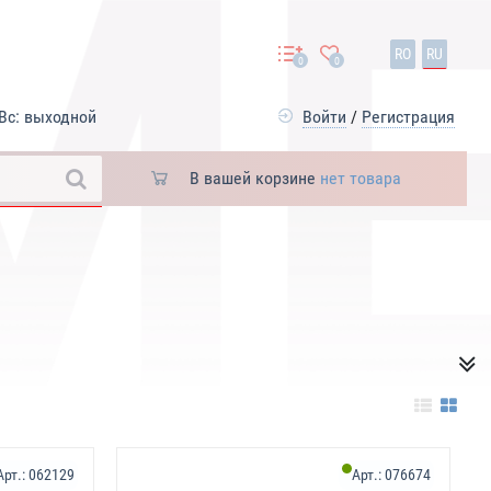
RO
RU
0
0
Вс: выходной
Войти
/
Регистрация
В вашей корзине
нет товара
Арт.:
062129
Арт.:
076674