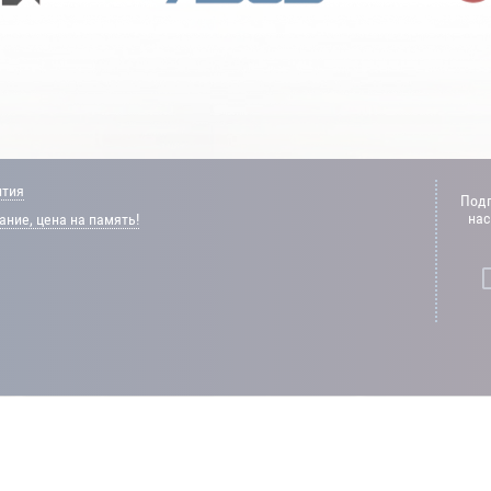
нтия
Подп
нас
ние, цена на память!