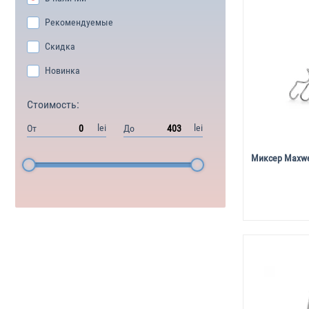
Рекомендуемые
Скидка
Новинка
Стоимость:
lei
lei
От
До
Миксер Maxwe