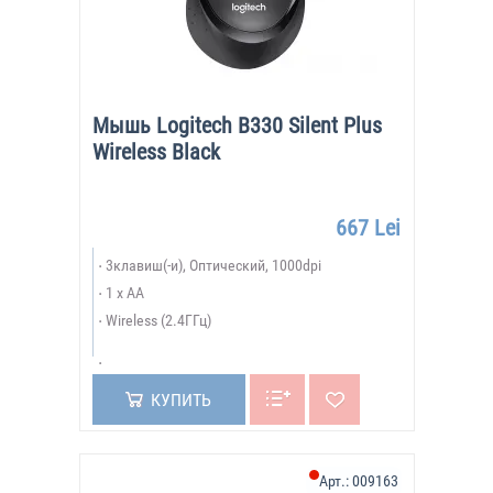
Мышь Logitech B330 Silent Plus
Wireless Black
667 Lei
3клавиш(-и), Оптический, 1000dpi
1 x AA
Wireless (2.4ГГц)
КУПИТЬ
Арт.:
009163