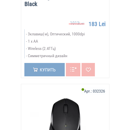
Black
1013
183 Lei
Lei
3клавиш(-и), Оптический, 1000dpi
1 x AA
Wireless (2.4ГГц)
Симметричный дизайн
КУПИТЬ
Арт.:
032326