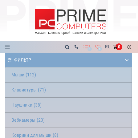
Каталог
RU
0
0
0
ФИЛЬТР
Мыши (112)
Клавиатуры (71)
Наушники (38)
Вебкамеры (23)
Коврики для мыши (8)