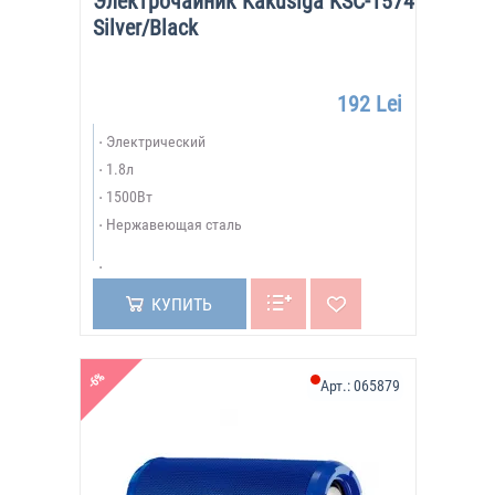
Электрочайник Kakusiga KSC-1574
Silver/Black
192 Lei
Электрический
1.8л
1500Вт
Нержавеющая сталь
КУПИТЬ
-6%
Арт.:
065879