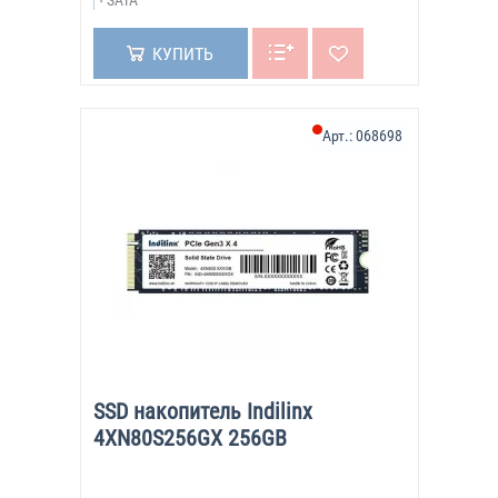
SATA
КУПИТЬ
Арт.:
068698
SSD накопитель Indilinx
4XN80S256GX 256GB