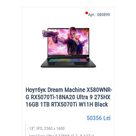
Арт.:
080899
Ноутбук Dream Machine X580WNR-
G RX5070Ti-18NA20 Ultra 9 275HX
16GB 1TB RTX5070Ti W11H Black
50356 Lei
18", IPS, 2560 x 1600