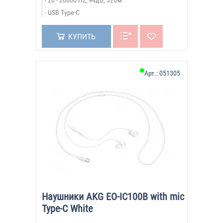
20 - 20000 Hz, 94дБ, 32Ом
USB Type-C
КУПИТЬ
Арт.:
051305
Наушники AKG EO-IC100B with mic
Type-C White