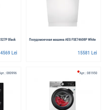
527P Black
Посудомоечная машина AEG FSE74608P White
4569 Lei
15581 Lei
Арт.:
080996
Арт.:
081950