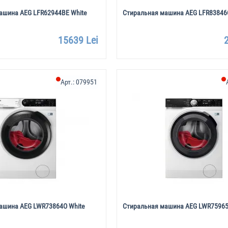
ашина AEG LFR62944BE White
Стиральная машина AEG LFR83846O
15639 Lei
Арт.:
079951
ашина AEG LWR73864O White
Стиральная машина AEG LWR75965O