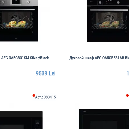
 AEG OA5CB31SM Silver/Black
Духовой шкаф AEG OA5CB531AB Bl
9539 Lei
1
Арт.:
083415