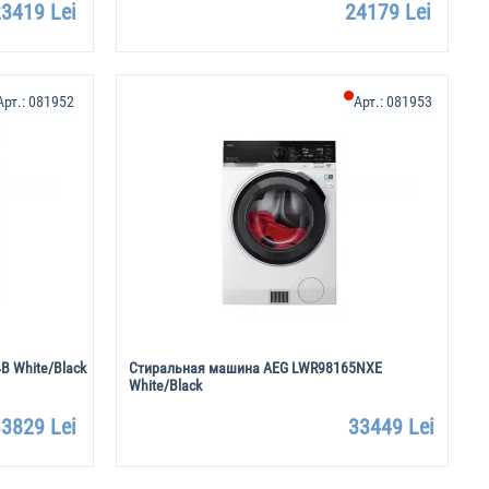
3419 Lei
24179 Lei
Арт.:
081952
Арт.:
081953
 White/Black
Стиральная машина AEG LWR98165NXE
White/Black
3829 Lei
33449 Lei