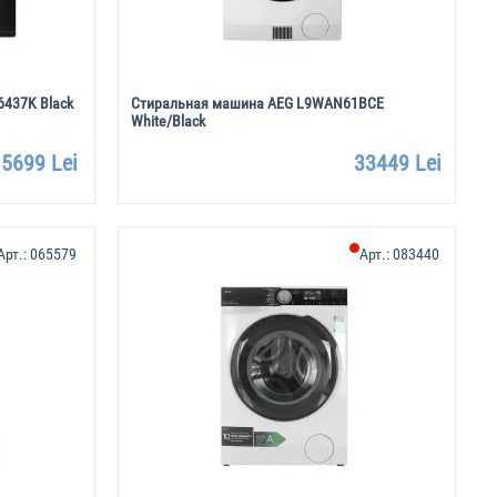
6437K Black
Стиральная машина AEG L9WAN61BCE
White/Black
5699 Lei
33449 Lei
Арт.:
065579
Арт.:
083440