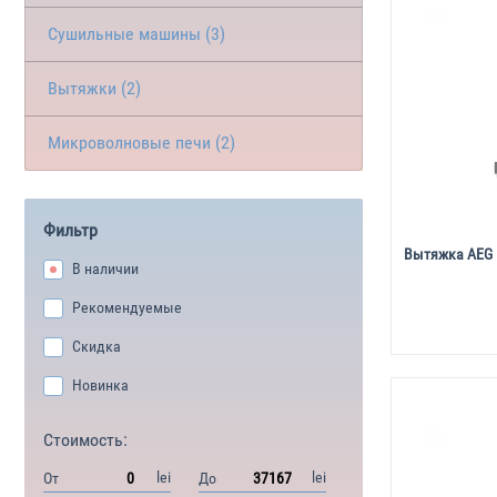
Сушильные машины (3)
Вытяжки (2)
Микроволновые печи (2)
Фильтр
Вытяжка AEG 
В наличии
Рекомендуемые
Скидка
Новинка
Стоимость:
lei
lei
От
До