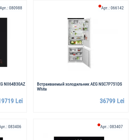
Арт.:
080988
Арт.:
066142
G NII64B30AZ
Встраиваемый холодильник AEG NSC7P751DS
White
19719 Lei
36799 Lei
Арт.:
083406
Арт.:
083407