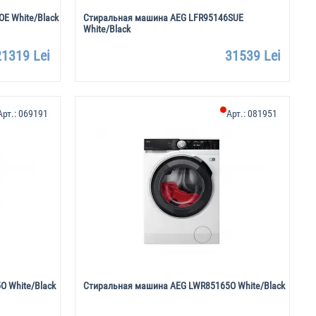
E White/Black
Стиральная машина AEG LFR95146SUE
White/Black
21319 Lei
31539 Lei
Арт.:
069191
Арт.:
081951
 White/Black
Стиральная машина AEG LWR85165O White/Black