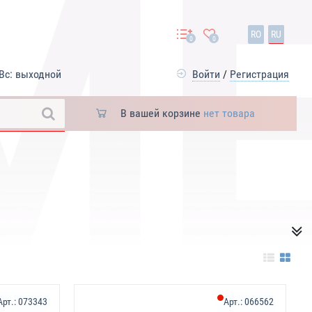
RO
RU
0
0
Вс: выходной
Войти
/
Регистрация
В вашей корзине
нет товара
Арт.:
073343
Арт.:
066562