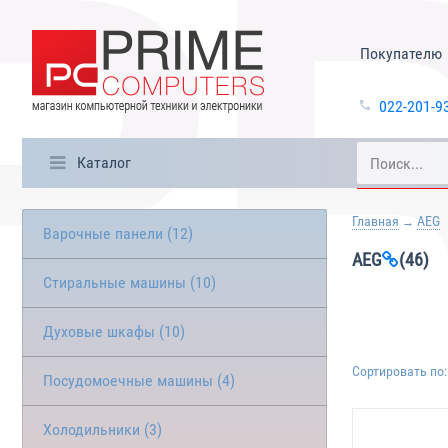
Покупателю
022-201-9
Каталог
Главная
AEG
Варочные панели (12)
AEG
(46)
Стиральные машины (10)
Духовые шкафы (10)
Сортировать по:
Посудомоечные машины (4)
Холодильники (3)