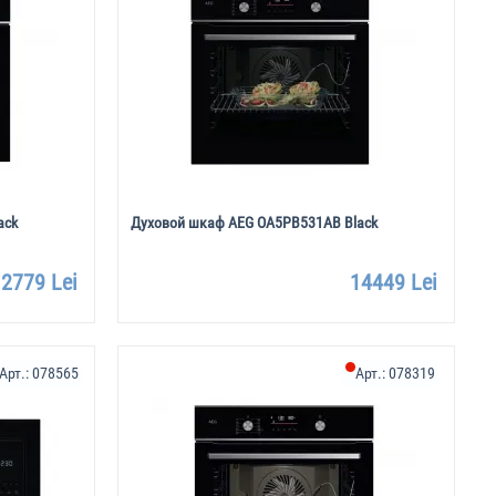
ack
Духовой шкаф AEG OA5PB531AB Black
2779 Lei
14449 Lei
Арт.:
078565
Арт.:
078319