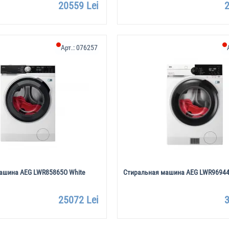
20559 Lei
2
Арт.:
076257
ашина AEG LWR85865O White
Стиральная машина AEG LWR96944B
25072 Lei
3