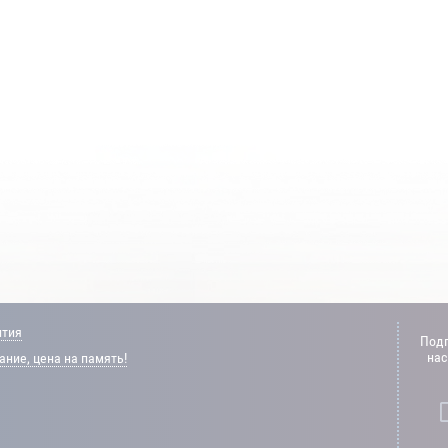
нтия
Подп
нас
ние, цена на память!