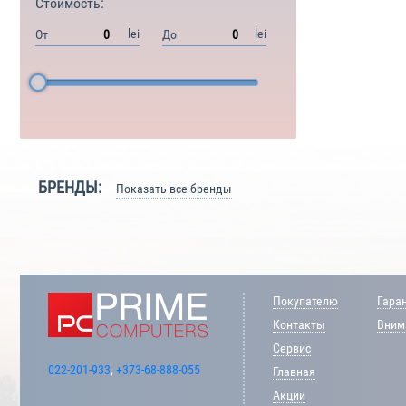
Стоимость:
lei
lei
От
До
БРЕНДЫ:
Показать все бренды
Покупателю
Гара
Контакты
Внима
Сервис
022-201-933
,
+373-68-888-055
Главная
Акции