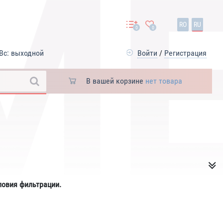
RO
RU
0
0
Вс: выходной
Войти
/
Регистрация
В вашей корзине
нет товара
ловия фильтрации.