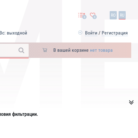
RO
RU
0
0
Вс: выходной
Войти
/
Регистрация
В вашей корзине
нет товара
ловия фильтрации.