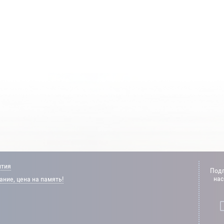
нтия
Подп
нас
ние, цена на память!