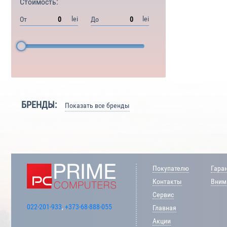
Стоимость:
lei
lei
От
До
БРЕНДЫ:
Показать все бренды
Покупателю
Гара
Контакты
Внима
Сервис
022-201-933
,
+373-68-888-055
Главная
Акции