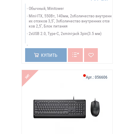
Обычный, Minitower
Mini-ITX, 550Вт, 140мм, 2xКоличество внутренн
их отсеков 3,5'', 3xКоличество внутренних отсе
ков 2,5'', Блок питания
2xUSB 2.0, Type-C, 2xmini-jack 3pin(3.5 мм)
КУПИТЬ
ХИТ
Арт.:
056606