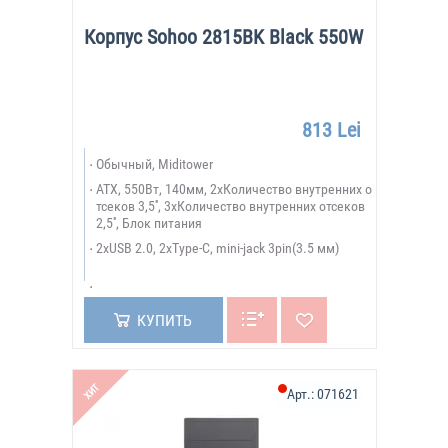
Корпус Sohoo 2815BK Black 550W
813 Lei
Обычный, Miditower
ATX, 550Вт, 140мм, 2xКоличество внутренних о
тсеков 3,5'', 3xКоличество внутренних отсеков
2,5'', Блок питания
2xUSB 2.0, 2xType-C, mini-jack 3pin(3.5 мм)
КУПИТЬ
ХИТ
Арт.:
071621