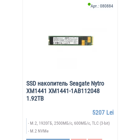
Арт.:
080884
SSD накопитель Seagate Nytro
XM1441 XM1441-1AB112048
1.92TB
5207 Lei
M.2, 1920ГБ, 2500МБ/с, 600МБ/с, TLC (3-bit)
M.2 NVMe