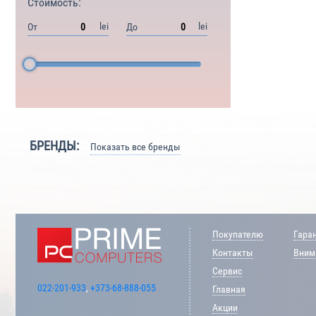
Стоимость:
lei
lei
От
До
БРЕНДЫ:
Показать все бренды
Покупателю
Гара
Контакты
Внима
Сервис
022-201-933
,
+373-68-888-055
Главная
Акции