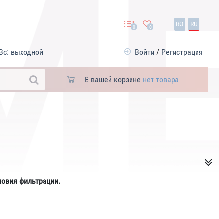
RO
RU
0
0
Вс: выходной
Войти
/
Регистрация
В вашей корзине
нет товара
ловия фильтрации.