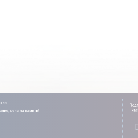
нтия
Подп
нас
ние, цена на память!