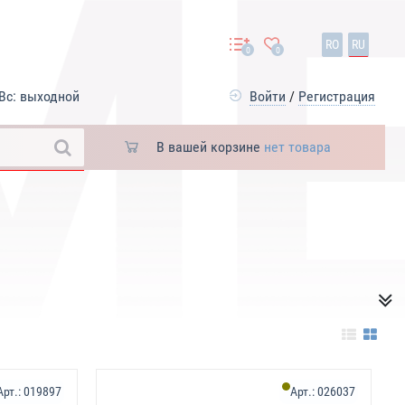
RO
RU
0
0
Вс: выходной
Войти
/
Регистрация
В вашей корзине
нет товара
Арт.:
019897
Арт.:
026037