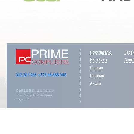
Покупателю
Гара
Контакты
Внима
Сервис
022-201-933
,
+373-68-888-055
Главная
Акции
© 2012-2026 Интернет-магазин
“Prime-Computers” Все права
защищены.