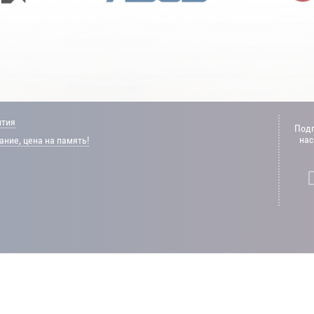
нтия
Подп
нас
ние, цена на память!