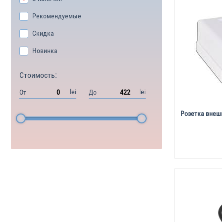
Рекомендуемые
Скидка
Новинка
Стоимость:
lei
lei
От
До
Розетка внешн