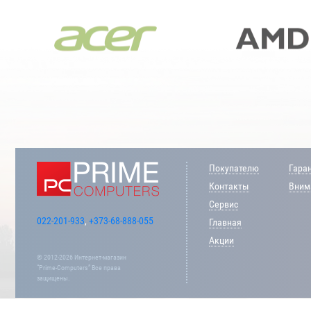
Покупателю
Гара
Контакты
Внима
Сервис
022-201-933
,
+373-68-888-055
Главная
Акции
© 2012-2026 Интернет-магазин
“Prime-Computers” Все права
защищены.