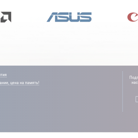
нтия
Подп
нас
ние, цена на память!