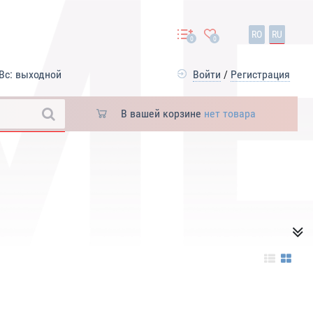
RO
RU
0
0
Вс: выходной
Войти
/
Регистрация
В вашей корзине
нет товара