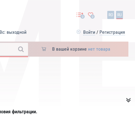
RO
RU
0
0
Вс: выходной
Войти
/
Регистрация
В вашей корзине
нет товара
ловия фильтрации.