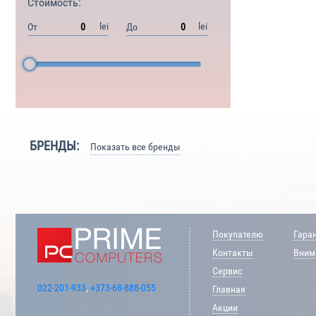
Стоимость:
lei
lei
От
До
БРЕНДЫ:
Показать все бренды
Покупателю
Гара
Контакты
Внима
Сервис
022-201-933
,
+373-68-888-055
Главная
Акции