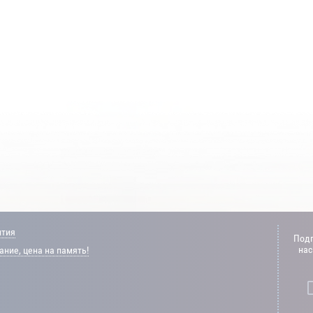
нтия
Подп
нас
ние, цена на память!