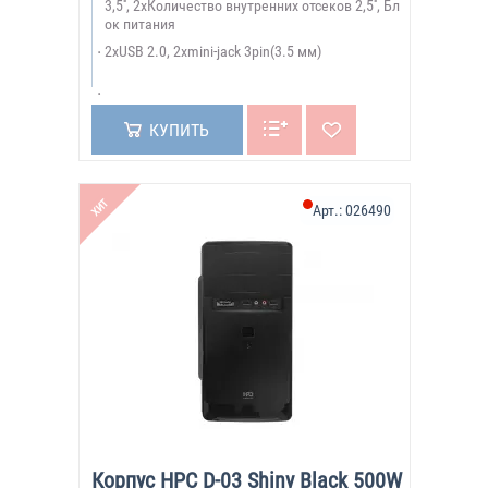
3,5'', 2xКоличество внутренних отсеков 2,5'', Бл
ок питания
2xUSB 2.0, 2xmini-jack 3pin(3.5 мм)
КУПИТЬ
ХИТ
Арт.:
026490
Корпус HPC D-03 Shiny Black 500W